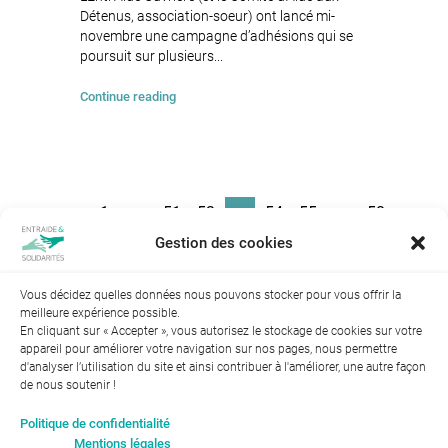
Détenus, association-soeur) ont lancé mi-
novembre une campagne d’adhésions qui se
poursuit sur plusieurs...
Continue reading
1
51
52
54
55
58
…
53
…
Gestion des cookies
Vous décidez quelles données nous pouvons stocker pour vous offrir la
meilleure expérience possible.
En cliquant sur « Accepter », vous autorisez le stockage de cookies sur votre
appareil pour améliorer votre navigation sur nos pages, nous permettre
d'analyser l’utilisation du site et ainsi contribuer à l'améliorer, une autre façon
de nous soutenir !
Index de l’égalité professionnelle entre les hommes et les
Politique de confidentialité
femmes : 94
Mentions légales