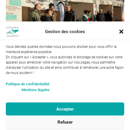
Gestion des cookies
Vous décidez quelles données nous pouvons stocker pour vous offrir la
meilleure expérience possible.
En cliquant sur « Accepter », vous autorisez le stockage de cookies sur votre
appareil pour améliorer votre navigation sur nos pages, nous permettre
d'analyser l’utilisation du site et ainsi contribuer à l'améliorer, une autre façon
de nous soutenir !
Index de l’égalité professionnelle entre les hommes et les
Politique de confidentialité
femmes : 94
Mentions légales
Accepter
RGPD-Confidentialité
|
Entraide et Solidarités
Refuser
Mentions légales |
46, avenue Gustave Eiffel
ENTRAIDE ET
37100 Tours