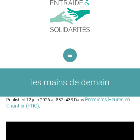
les mains de demain
Premières Heures en
Published
12 juin 2026
at 852×433 Dans
Chantier (PHC)
.