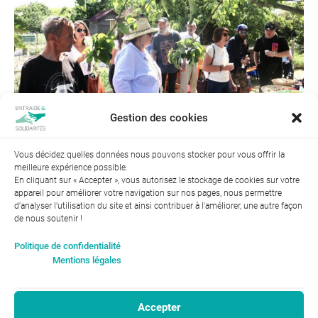
Gestion des cookies
Vous décidez quelles données nous pouvons stocker pour vous offrir la
meilleure expérience possible.
Suivant →
En cliquant sur « Accepter », vous autorisez le stockage de cookies sur votre
appareil pour améliorer votre navigation sur nos pages, nous permettre
d'analyser l’utilisation du site et ainsi contribuer à l'améliorer, une autre façon
de nous soutenir !
Index de l’égalité professionnelle entre les hommes et les
Politique de confidentialité
femmes : 94
Mentions légales
Accepter