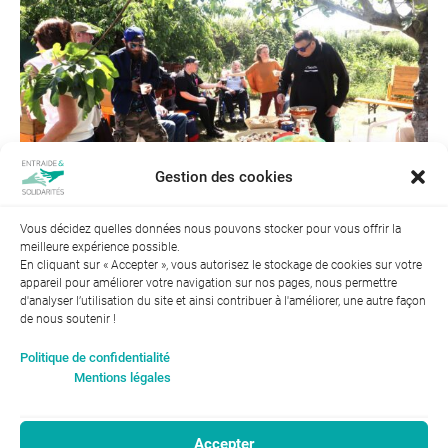
Gestion des cookies
Vous décidez quelles données nous pouvons stocker pour vous offrir la
meilleure expérience possible.
← Précédent
Suivant →
En cliquant sur « Accepter », vous autorisez le stockage de cookies sur votre
appareil pour améliorer votre navigation sur nos pages, nous permettre
d'analyser l’utilisation du site et ainsi contribuer à l'améliorer, une autre façon
de nous soutenir !
Index de l’égalité professionnelle entre les hommes et les
Politique de confidentialité
femmes : 94
Mentions légales
Accepter