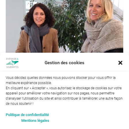
Gestion des cookies
Vous décidez quelles données nous pouvons stocker pour vous offrir la
meilleure expérience possible.
← Précédent
En cliquant sur « Accepter », vous autorisez le stockage de cookies sur votre
appareil pour améliorer votre navigation sur nos pages, nous permettre
d'analyser l’utilisation du site et ainsi contribuer à l'améliorer, une autre façon
de nous soutenir !
Index de l’égalité professionnelle entre les hommes et les
Politique de confidentialité
femmes : 94
Mentions légales