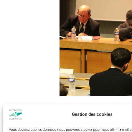
Gestion des cookies
Index de l’égalité professionnelle 
Vous décidez quelles données nous pouvons stocker pour vous offrir la meille