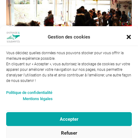
Gestion des cookies
Vous décidez quelles données nous pouvons stocker pour vous offrir la
meilleure expérience possible.
Suivant →
En cliquant sur « Accepter », vous autorisez le stockage de cookies sur votre
appareil pour améliorer votre navigation sur nos pages, nous permettre
d'analyser l’utilisation du site et ainsi contribuer à l'améliorer, une autre façon
de nous soutenir !
Index de l’égalité professionnelle entre les hommes et les
Politique de confidentialité
femmes : 94
Mentions légales
Accepter
RGPD-Confidentialité
|
Entraide et Solidarités
Refuser
Mentions légales |
46, avenue Gustave Eiffel