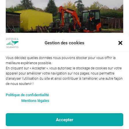
Gestion des cookies
Vous décidez quelles données nous pouvons stocker pour vous offrir la
meilleure expérience possible.
← Précédent
En cliquant sur « Accepter », vous autorisez le stockage de cookies sur votre
appareil pour améliorer votre navigation sur nos pages, nous permettre
d'analyser l’utilisation du site et ainsi contribuer à l'améliorer, une autre façon
de nous soutenir !
Index de l’égalité professionnelle entre les hommes et les
Politique de confidentialité
femmes : 94
Mentions légales
Accepter
RGPD-Confidentialité
|
Entraide et Solidarités