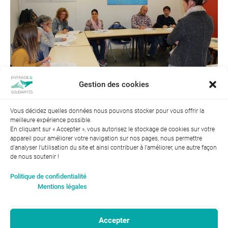
Gestion des cookies
Vous décidez quelles données nous pouvons stocker pour vous offrir la
meilleure expérience possible.
← Précédent
Suivant →
En cliquant sur « Accepter », vous autorisez le stockage de cookies sur votre
appareil pour améliorer votre navigation sur nos pages, nous permettre
d'analyser l’utilisation du site et ainsi contribuer à l'améliorer, une autre façon
de nous soutenir !
Index de l’égalité professionnelle entre les hommes et les
Politique de confidentialité
femmes : 94
Mentions légales
Accepter