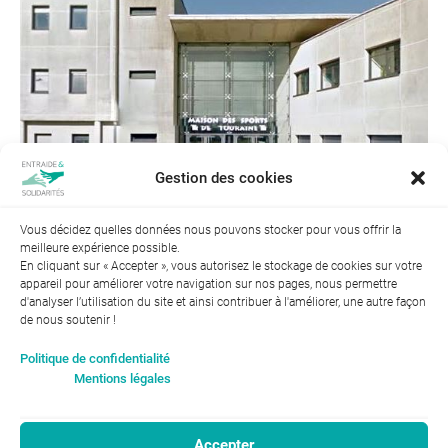
Gestion des cookies
Vous décidez quelles données nous pouvons stocker pour vous offrir la
meilleure expérience possible.
Suivant →
En cliquant sur « Accepter », vous autorisez le stockage de cookies sur votre
appareil pour améliorer votre navigation sur nos pages, nous permettre
d'analyser l’utilisation du site et ainsi contribuer à l'améliorer, une autre façon
de nous soutenir !
Index de l’égalité professionnelle entre les hommes et les
Politique de confidentialité
femmes : 94
Mentions légales
Accepter