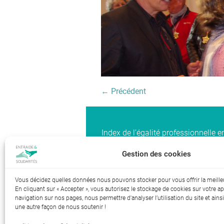
← Précédent
Index de l’égalité professionnelle 
Gestion des cookies
Vous décidez quelles données nous pouvons stocker pour vous offrir la meille
RGPD-Confidentialité
Mentions lé
|
En cliquant sur « Accepter », vous autorisez le stockage de cookies sur votre ap
navigation sur nos pages, nous permettre d'analyser l’utilisation du site et ainsi
une autre façon de nous soutenir !