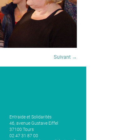
Suivant →
Entraide et Solidarités
46, avenue Gustave Eiffel
37100 Tours
02 47 31 87 00