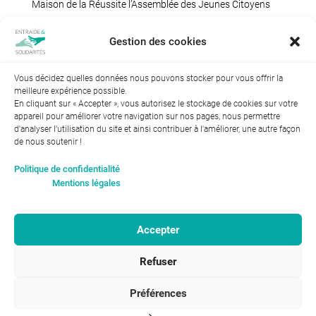
Maison de la Réussite l’Assemblée des Jeunes Citoyens
Gestion des cookies
Vous décidez quelles données nous pouvons stocker pour vous offrir la
meilleure expérience possible.
En cliquant sur « Accepter », vous autorisez le stockage de cookies sur votre
appareil pour améliorer votre navigation sur nos pages, nous permettre
d'analyser l’utilisation du site et ainsi contribuer à l'améliorer, une autre façon
de nous soutenir !
Index de l’égalité professionnelle entre les hommes et les
Politique de confidentialité
femmes : 94
Mentions légales
Accepter
RGPD-Confidentialité
|
Entraide et Solidarités
Refuser
Mentions légales |
46, avenue Gustave Eiffel
ENTRAIDE ET
37100 Tours
SOLIDARITÉS © 2017
02 47 31 87 00
Préférences
infos@entraide-et-solidarites.fr