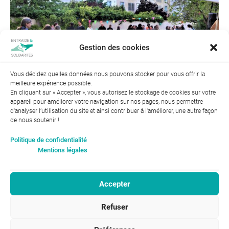
Gestion des cookies
Vous décidez quelles données nous pouvons stocker pour vous offrir la
meilleure expérience possible.
← Précédent
En cliquant sur « Accepter », vous autorisez le stockage de cookies sur votre
appareil pour améliorer votre navigation sur nos pages, nous permettre
d'analyser l’utilisation du site et ainsi contribuer à l'améliorer, une autre façon
de nous soutenir !
Index de l’égalité professionnelle entre les hommes et les
Politique de confidentialité
femmes : 94
Mentions légales
Accepter
RGPD-Confidentialité
|
Entraide et Solidarités
Refuser
Mentions légales |
46, avenue Gustave Eiffel
ENTRAIDE ET
37100 Tours
SOLIDARITÉS © 2017
02 47 31 87 00