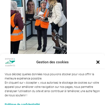
Gestion des cookies
Vous décidez quelles données nous pouvons stocker pour vous offrir la
meilleure expérience possible.
En cliquant sur « Accepter », vous autorisez le stockage de cookies sur votre
appareil pour améliorer votre navigation sur nos pages, nous permettre
d'analyser l’utilisation du site et ainsi contribuer à l'améliorer, une autre façon
de nous soutenir !
Index de l’égalité professionnelle entre les hommes et les
Politique de confidentialité