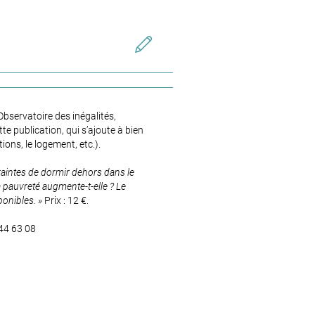
’Observatoire des inégalités,
e publication, qui s’ajoute à bien
ions, le logement, etc.).
traintes de dormir dehors dans le
 pauvreté augmente-t-elle ? Le
ponibles. »
Prix : 12 €.
7 44 63 08