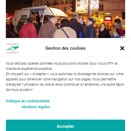
Gestion des cookies
Vous décidez quelles données nous pouvons stocker pour vous offrir la
meilleure expérience possible.
Suivant →
En cliquant sur « Accepter », vous autorisez le stockage de cookies sur votre
appareil pour améliorer votre navigation sur nos pages, nous permettre
d'analyser l’utilisation du site et ainsi contribuer à l'améliorer, une autre façon
de nous soutenir !
Index de l’égalité professionnelle entre les hommes et les
Politique de confidentialité
femmes : 94
Mentions légales
Accepter