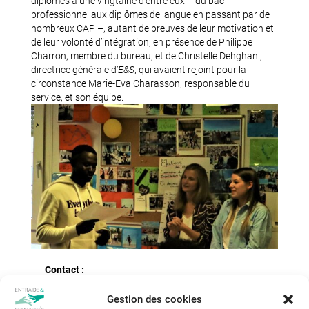
diplômes à une vingtaine d’entre eux – du bac
professionnel aux diplômes de langue en passant par de
nombreux CAP –, autant de preuves de leur motivation et
de leur volonté d’intégration, en présence de Philippe
Charron, membre du bureau, et de Christelle Dehghani,
directrice générale d’
E&S
, qui avaient rejoint pour la
circonstance Marie-Eva Charasson, responsable du
service, et son équipe.
Contact :
3, rue Christophe-Colomb, 37000 Tours
mna@entraide-et-solidarites.fr
02 47 67 14 25
Gestion des cookies