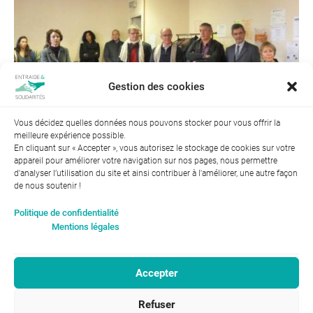
Gestion des cookies
Vous décidez quelles données nous pouvons stocker pour vous offrir la
meilleure expérience possible.
← Précédent
Suivant →
En cliquant sur « Accepter », vous autorisez le stockage de cookies sur votre
appareil pour améliorer votre navigation sur nos pages, nous permettre
d'analyser l’utilisation du site et ainsi contribuer à l'améliorer, une autre façon
de nous soutenir !
Index de l’égalité professionnelle entre les hommes et les
Politique de confidentialité
femmes : 94
Mentions légales
Accepter
RGPD-Confidentialité
|
Entraide et Solidarités
Refuser
Mentions légales |
46, avenue Gustave Eiffel