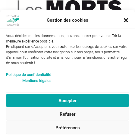
Gestion des cookies
Vous décidez quelles données nous pouvons stocker pour vous offrir la
meilleure expérience possible.
← Précédent
En cliquant sur « Accepter », vous autorisez le stockage de cookies sur votre
appareil pour améliorer votre navigation sur nos pages, nous permettre
d'analyser l’utilisation du site et ainsi contribuer à l'améliorer, une autre façon
de nous soutenir !
Index de l’égalité professionnelle entre les hommes et les
Politique de confidentialité
femmes : 94
Mentions légales
Accepter
RGPD-Confidentialité
|
Entraide et Solidarités
Refuser
Mentions légales |
46, avenue Gustave Eiffel
ENTRAIDE ET
37100 Tours
SOLIDARITÉS © 2017
02 47 31 87 00
Préférences
infos@entraide-et-solidarites.fr