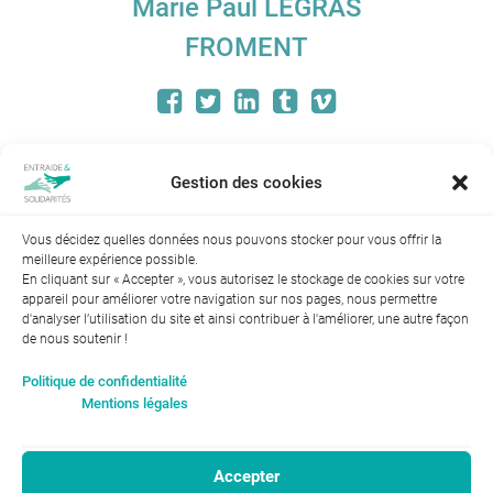
Marie Paul LEGRAS
FROMENT
Marie Paul LEGRAS FROMENT, Présidente
de l'Entraide et Solidarités depuis le 28
Gestion des cookies
mai 2011, décorée de l'ordre national du
mérite le 18 octobre 2017.
Vous décidez quelles données nous pouvons stocker pour vous offrir la
meilleure expérience possible.
En cliquant sur « Accepter », vous autorisez le stockage de cookies sur votre
appareil pour améliorer votre navigation sur nos pages, nous permettre
d'analyser l’utilisation du site et ainsi contribuer à l'améliorer, une autre façon
de nous soutenir !
Index de l’égalité professionnelle entre les hommes et les
Politique de confidentialité
femmes : 94
Mentions légales
Accepter