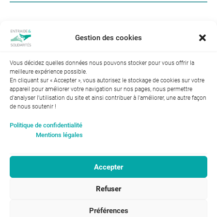
Share this profile?
Gestion des cookies
Facebook
Twitter
Pinterest
Vous décidez quelles données nous pouvons stocker pour vous offrir la
meilleure expérience possible.
En cliquant sur « Accepter », vous autorisez le stockage de cookies sur votre
appareil pour améliorer votre navigation sur nos pages, nous permettre
d'analyser l’utilisation du site et ainsi contribuer à l'améliorer, une autre façon
de nous soutenir !
Index de l’égalité professionnelle entre les hommes et les
Politique de confidentialité
femmes : 94
Mentions légales
Accepter
RGPD-Confidentialité
|
Entraide et Solidarités
Refuser
Mentions légales |
46, avenue Gustave Eiffel
ENTRAIDE ET
37100 Tours
SOLIDARITÉS © 2017
02 47 31 87 00
Préférences