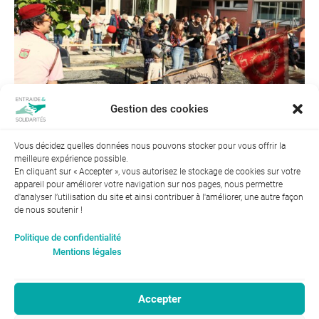
Gestion des cookies
Vous décidez quelles données nous pouvons stocker pour vous offrir la
meilleure expérience possible.
← Précédent
En cliquant sur « Accepter », vous autorisez le stockage de cookies sur votre
appareil pour améliorer votre navigation sur nos pages, nous permettre
d'analyser l’utilisation du site et ainsi contribuer à l'améliorer, une autre façon
de nous soutenir !
Index de l’égalité professionnelle entre les hommes et les
Politique de confidentialité
femmes : 94
Mentions légales
Accepter
RGPD-Confidentialité
|
Entraide et Solidarités