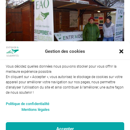
Gestion des cookies
Vous décidez quelles données nous pouvons stocker pour vous offrir la
meilleure expérience possible.
En cliquant sur « Accepter », vous autorisez le stockage de cookies sur votre
appareil pour améliorer votre navigation sur nos pages, nous permettre
d'analyser l’utilisation du site et ainsi contribuer à l'améliorer, une autre façon
de nous soutenir !
Index de l’égalité professionnelle entre les hommes et les
Politique de confidentialité
femmes : 94
Mentions légales
Accepter