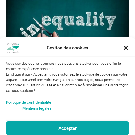
Gestion des cookies
Vous décidez quelles données nous pouvons stocker pour vous offrir la
meilleure expérience possible.
← Précédent
En cliquant sur « Accepter », vous autorisez le stockage de cookies sur votre
appareil pour améliorer votre navigation sur nos pages, nous permettre
d'analyser l’utilisation du site et ainsi contribuer à l'améliorer, une autre façon
de nous soutenir !
Index de l’égalité professionnelle entre les hommes et les
Politique de confidentialité
femmes : 94
Mentions légales
Accepter