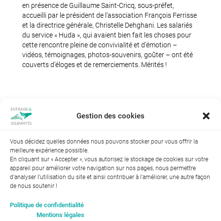
en présence de Guillaume Saint-Cricq, sous-préfet,
accueilli par le président de l’association François Ferrisse
et la directrice générale, Christelle Dehghani. Les salariés
du service « Huda », qui avaient bien fait les choses pour
cette rencontre pleine de convivialité et d’émotion –
vidéos, témoignages, photos-souvenirs, goûter – ont été
couverts d’éloges et de remerciements. Mérités !
Gestion des cookies
Vous décidez quelles données nous pouvons stocker pour vous offrir la
meilleure expérience possible.
En cliquant sur « Accepter », vous autorisez le stockage de cookies sur votre
appareil pour améliorer votre navigation sur nos pages, nous permettre
d'analyser l’utilisation du site et ainsi contribuer à l'améliorer, une autre façon
de nous soutenir !
Index de l’égalité professionnelle entre les hommes et les
Politique de confidentialité
femmes : 94
Mentions légales