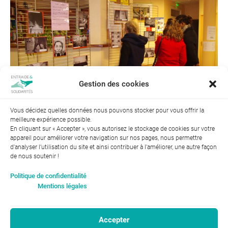
Gestion des cookies
Vous décidez quelles données nous pouvons stocker pour vous offrir la
meilleure expérience possible.
Suivant →
En cliquant sur « Accepter », vous autorisez le stockage de cookies sur votre
appareil pour améliorer votre navigation sur nos pages, nous permettre
d'analyser l’utilisation du site et ainsi contribuer à l'améliorer, une autre façon
de nous soutenir !
Index de l’égalité professionnelle entre les hommes et les
Politique de confidentialité
femmes : 94
Mentions légales
Accepter