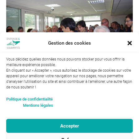
Gestion des cookies
Vous décidez quelles données nous pouvons stocker pour vous offrir la
meilleure expérience possible.
En cliquant sur « Accepter », vous autorisez le stockage de cookies sur votre
appareil pour améliorer votre navigation sur nos pages, nous permettre
d'analyser l’utilisation du site et ainsi contribuer à l'améliorer, une autre façon
de nous soutenir !
Index de l’égalité professionnelle entre les hommes et les
Politique de confidentialité
femmes : 94
Mentions légales
Accepter
RGPD-Confidentialité
|
Entraide et Solidarités