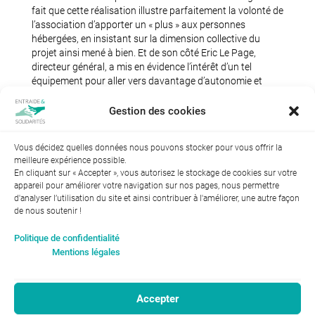
fait que cette réalisation illustre parfaitement la volonté de
l’association d’apporter un « plus » aux personnes
hébergées, en insistant sur la dimension collective du
projet ainsi mené à bien. Et de son côté Eric Le Page,
directeur général, a mis en évidence l’intérêt d’un tel
équipement pour aller vers davantage d’autonomie et
d’ouverture sur l’extérieur.
Gestion des cookies
Vous décidez quelles données nous pouvons stocker pour vous offrir la
meilleure expérience possible.
En cliquant sur « Accepter », vous autorisez le stockage de cookies sur votre
appareil pour améliorer votre navigation sur nos pages, nous permettre
d'analyser l’utilisation du site et ainsi contribuer à l'améliorer, une autre façon
de nous soutenir !
Index de l’égalité professionnelle entre les hommes et les
Politique de confidentialité
femmes : 94
Mentions légales
Accepter