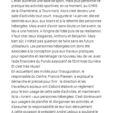
C’était autrefois une salle de sport, mais plus personne ne
pratique les activités sportives, en ce moment, au CHRS
de la Chambrerie, à Tours nord. Alors c’est devenu une
salle d’activités tout court. Inaugurée le 14 janvier, elle est
destinée aux jeux, aux loisirs et à la détente des personnes
hébergées. Mais avant d’avoir sans doute un bel avenir, ce
lieu a une histoire. A l’origine de l’idée puis de sa réalisation,
il faut citer deux stagiaires, Anthony et Benjamin. Mais
bien sûr, il n’était pas question de faire sans les futurs
utilisateurs. Les personnes hébergées ont donc été
associées à la conception puis aux travaux pratiques,
pour repeindre et réaménager ce nouveau lieu de vie, avec
l’aide financière du Fonds associatif de l’Entr’Aide Ouvrière.
Et c’est très réussi!
En accueillant ses invités pour l’inauguration, le
responsable du Centre, Francis Plaesen, a expliqué la
démarche et précisé pour finir : la direction et les
travailleurs sociaux ont d’abord élaboré un règlement
pour le bon usage de cette salle d’activités, et maintenant
ils la « livrent » aux personnes hébergées. C’est dorénavant
aux usagers de planifier et d’organiser les activités, et
d’assumer la responsabilité de leur bon déroulement.
A cette occasion le président André Ledoux a souligné le