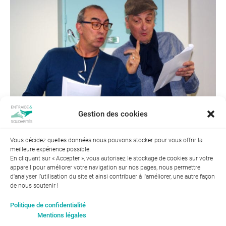
Gestion des cookies
Vous décidez quelles données nous pouvons stocker pour vous offrir la
meilleure expérience possible.
← Précédent
Suivant →
En cliquant sur « Accepter », vous autorisez le stockage de cookies sur votre
appareil pour améliorer votre navigation sur nos pages, nous permettre
d'analyser l’utilisation du site et ainsi contribuer à l'améliorer, une autre façon
de nous soutenir !
Index de l’égalité professionnelle entre les hommes et les
Politique de confidentialité
femmes : 94
Mentions légales