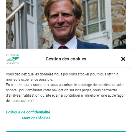
Gestion des cookies
Vous décidez quelles données nous pouvons stocker pour vous offrir la
meilleure expérience possible.
← Précédent
Suivant →
En cliquant sur « Accepter », vous autorisez le stockage de cookies sur votre
appareil pour améliorer votre navigation sur nos pages, nous permettre
d'analyser l’utilisation du site et ainsi contribuer à l'améliorer, une autre façon
de nous soutenir !
Index de l’égalité professionnelle entre les hommes et les
Politique de confidentialité
femmes : 94
Mentions légales