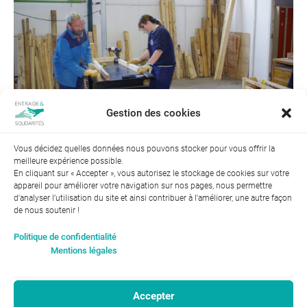
Gestion des cookies
Vous décidez quelles données nous pouvons stocker pour vous offrir la
meilleure expérience possible.
← Précédent
En cliquant sur « Accepter », vous autorisez le stockage de cookies sur votre
appareil pour améliorer votre navigation sur nos pages, nous permettre
d'analyser l’utilisation du site et ainsi contribuer à l'améliorer, une autre façon
de nous soutenir !
Index de l’égalité professionnelle entre les hommes et les
Politique de confidentialité
femmes : 94
Mentions légales
Accepter