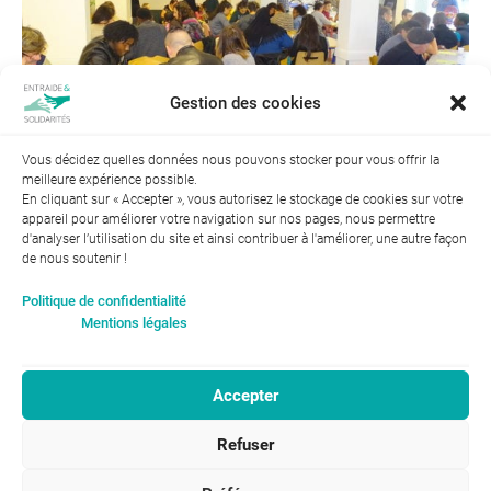
Gestion des cookies
Vous décidez quelles données nous pouvons stocker pour vous offrir la
meilleure expérience possible.
← Précédent
Suivant →
En cliquant sur « Accepter », vous autorisez le stockage de cookies sur votre
appareil pour améliorer votre navigation sur nos pages, nous permettre
d'analyser l’utilisation du site et ainsi contribuer à l'améliorer, une autre façon
de nous soutenir !
Index de l’égalité professionnelle entre les hommes et les
Politique de confidentialité
femmes : 94
Mentions légales
Accepter
RGPD-Confidentialité
|
Entraide et Solidarités
Refuser
Mentions légales |
46, avenue Gustave Eiffel
ENTRAIDE ET
37100 Tours
SOLIDARITÉS © 2017