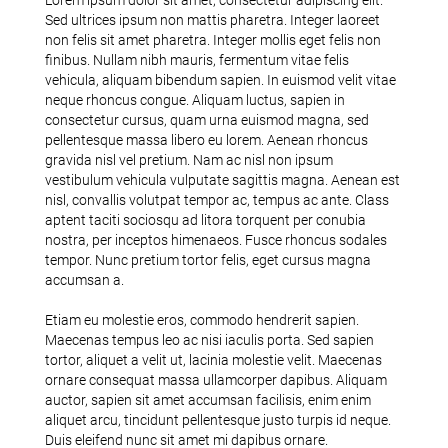
Sed ultrices ipsum non mattis pharetra. Integer laoreet
non felis sit amet pharetra. Integer mollis eget felis non
finibus. Nullam nibh mauris, fermentum vitae felis
vehicula, aliquam bibendum sapien. In euismod velit vitae
neque rhoncus congue. Aliquam luctus, sapien in
consectetur cursus, quam urna euismod magna, sed
pellentesque massa libero eu lorem. Aenean rhoncus
gravida nisl vel pretium. Nam ac nisl non ipsum
vestibulum vehicula vulputate sagittis magna. Aenean est
nisl, convallis volutpat tempor ac, tempus ac ante. Class
aptent taciti sociosqu ad litora torquent per conubia
nostra, per inceptos himenaeos. Fusce rhoncus sodales
tempor. Nunc pretium tortor felis, eget cursus magna
accumsan a.
Etiam eu molestie eros, commodo hendrerit sapien.
Maecenas tempus leo ac nisi iaculis porta. Sed sapien
tortor, aliquet a velit ut, lacinia molestie velit. Maecenas
ornare consequat massa ullamcorper dapibus. Aliquam
auctor, sapien sit amet accumsan facilisis, enim enim
aliquet arcu, tincidunt pellentesque justo turpis id neque.
Duis eleifend nunc sit amet mi dapibus ornare.