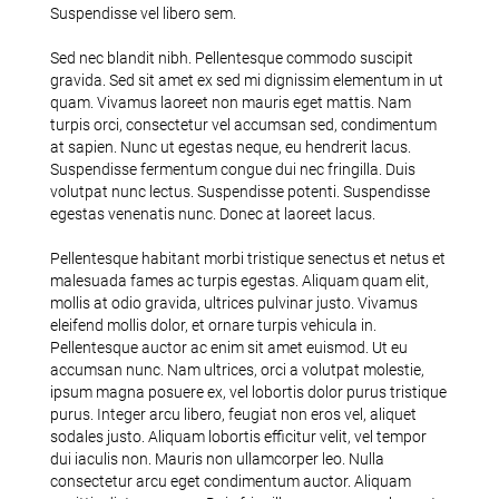
Suspendisse vel libero sem.
Sed nec blandit nibh. Pellentesque commodo suscipit
gravida. Sed sit amet ex sed mi dignissim elementum in ut
quam. Vivamus laoreet non mauris eget mattis. Nam
turpis orci, consectetur vel accumsan sed, condimentum
at sapien. Nunc ut egestas neque, eu hendrerit lacus.
Suspendisse fermentum congue dui nec fringilla. Duis
volutpat nunc lectus. Suspendisse potenti. Suspendisse
egestas venenatis nunc. Donec at laoreet lacus.
Pellentesque habitant morbi tristique senectus et netus et
malesuada fames ac turpis egestas. Aliquam quam elit,
mollis at odio gravida, ultrices pulvinar justo. Vivamus
eleifend mollis dolor, et ornare turpis vehicula in.
Pellentesque auctor ac enim sit amet euismod. Ut eu
accumsan nunc. Nam ultrices, orci a volutpat molestie,
ipsum magna posuere ex, vel lobortis dolor purus tristique
purus. Integer arcu libero, feugiat non eros vel, aliquet
sodales justo. Aliquam lobortis efficitur velit, vel tempor
dui iaculis non. Mauris non ullamcorper leo. Nulla
consectetur arcu eget condimentum auctor. Aliquam