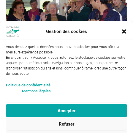
Gestion des cookies
Vous décidez quelles données nous pouvons stocker pour vous offrir la
meilleure expérience possible.
Suivant →
En cliquant sur « Accepter », vous autorisez le stockage de cookies sur votre
appareil pour améliorer votre navigation sur nos pages, nous permettre
d'analyser l’utilisation du site et ainsi contribuer à l'améliorer, une autre façon
de nous soutenir !
Index de l’égalité professionnelle entre les hommes et les
Politique de confidentialité
femmes : 94
Mentions légales
Accepter
RGPD-Confidentialité
|
Entraide et Solidarités
Refuser
Mentions légales |
46, avenue Gustave Eiffel
ENTRAIDE ET
37100 Tours