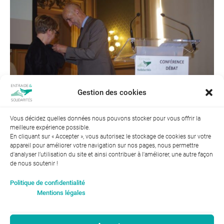
Gestion des cookies
Vous décidez quelles données nous pouvons stocker pour vous offrir la
meilleure expérience possible.
← Précédent
En cliquant sur « Accepter », vous autorisez le stockage de cookies sur votre
appareil pour améliorer votre navigation sur nos pages, nous permettre
d'analyser l’utilisation du site et ainsi contribuer à l'améliorer, une autre façon
de nous soutenir !
Index de l’égalité professionnelle entre les hommes et les
Politique de confidentialité
femmes : 94
Mentions légales