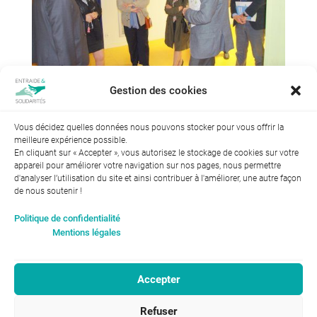
Gestion des cookies
Vous décidez quelles données nous pouvons stocker pour vous offrir la
meilleure expérience possible.
En cliquant sur « Accepter », vous autorisez le stockage de cookies sur votre
appareil pour améliorer votre navigation sur nos pages, nous permettre
d'analyser l’utilisation du site et ainsi contribuer à l'améliorer, une autre façon
de nous soutenir !
Index de l’égalité professionnelle entre les hommes et les
Politique de confidentialité
femmes : 94
Mentions légales
Accepter
RGPD-Confidentialité
|
Entraide et Solidarités
Refuser
Mentions légales |
46, avenue Gustave Eiffel