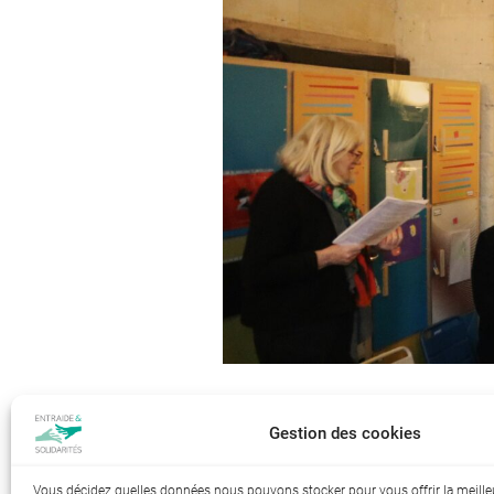
Gestion des cookies
Index de l’égalité professionnelle 
Vous décidez quelles données nous pouvons stocker pour vous offrir la meille