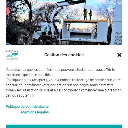
Gestion des cookies
Vous décidez quelles données nous pouvons stocker pour vous offrir la
meilleure expérience possible.
← Précédent
Suivant →
En cliquant sur « Accepter », vous autorisez le stockage de cookies sur votre
appareil pour améliorer votre navigation sur nos pages, nous permettre
d'analyser l’utilisation du site et ainsi contribuer à l'améliorer, une autre façon
de nous soutenir !
Index de l’égalité professionnelle entre les hommes et les
Politique de confidentialité
femmes : 94
Mentions légales