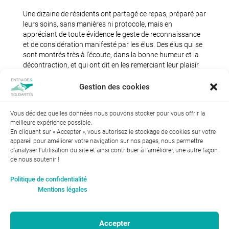
Une dizaine de résidents ont partagé ce repas, préparé par
leurs soins, sans manières ni protocole, mais en
appréciant de toute évidence le geste de reconnaissance
et de considération manifesté par les élus. Des élus qui se
sont montrés très à l’écoute, dans la bonne humeur et la
décontraction, et qui ont dit en les remerciant leur plaisir
d’avoir rencontré ces pensionnaires dans leur cadre
quotidien.
Gestion des cookies
Vous décidez quelles données nous pouvons stocker pour vous offrir la
meilleure expérience possible.
En cliquant sur « Accepter », vous autorisez le stockage de cookies sur votre
appareil pour améliorer votre navigation sur nos pages, nous permettre
d'analyser l’utilisation du site et ainsi contribuer à l'améliorer, une autre façon
de nous soutenir !
Index de l’égalité professionnelle entre les hommes et les
Politique de confidentialité
femmes : 94
Mentions légales
Accepter