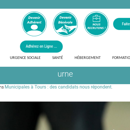
URGENCE SOCIALE
SANTÉ
HÉBERGEMENT
FORMATI
urne
Municipales à Tours : des candidats nous répondent
ans
.