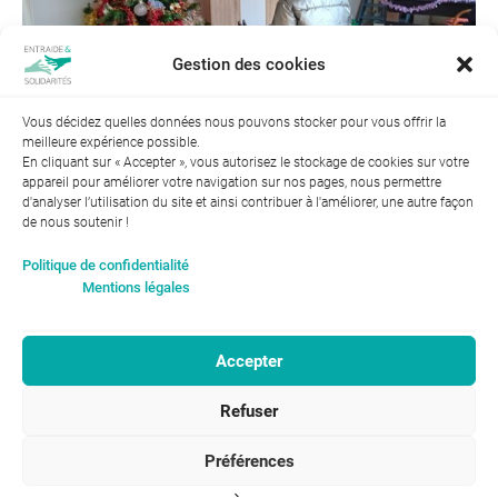
Gestion des cookies
Vous décidez quelles données nous pouvons stocker pour vous offrir la
meilleure expérience possible.
En cliquant sur « Accepter », vous autorisez le stockage de cookies sur votre
appareil pour améliorer votre navigation sur nos pages, nous permettre
d'analyser l’utilisation du site et ainsi contribuer à l'améliorer, une autre façon
de nous soutenir !
Index de l’égalité professionnelle entre les hommes et les
Politique de confidentialité
femmes : 94
Mentions légales
Accepter
RGPD-Confidentialité
|
Entraide et Solidarités
Refuser
Mentions légales |
46, avenue Gustave Eiffel
ENTRAIDE ET
37100 Tours
SOLIDARITÉS © 2017
02 47 31 87 00
Préférences
infos@entraide-et-solidarites.fr