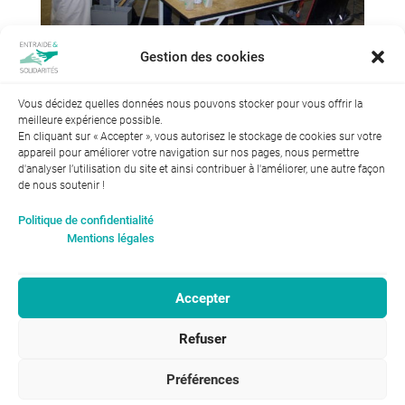
Gestion des cookies
Vous décidez quelles données nous pouvons stocker pour vous offrir la
meilleure expérience possible.
En cliquant sur « Accepter », vous autorisez le stockage de cookies sur votre
appareil pour améliorer votre navigation sur nos pages, nous permettre
d'analyser l’utilisation du site et ainsi contribuer à l'améliorer, une autre façon
de nous soutenir !
Index de l’égalité professionnelle entre les hommes et les
Politique de confidentialité
femmes : 94
Mentions légales
Accepter
RGPD-Confidentialité
|
Entraide et Solidarités
Refuser
Mentions légales |
46, avenue Gustave Eiffel
ENTRAIDE ET
37100 Tours
SOLIDARITÉS © 2017
02 47 31 87 00
Préférences
infos@entraide-et-solidarites.fr