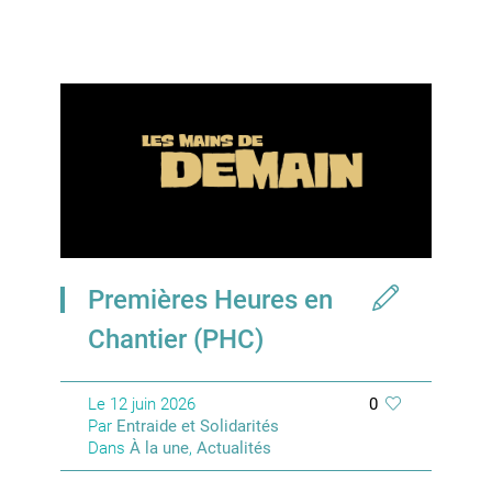
Premières Heures en
Chantier (PHC)
Le
12 juin 2026
0
Par
Entraide et Solidarités
Dans
À la une
,
Actualités