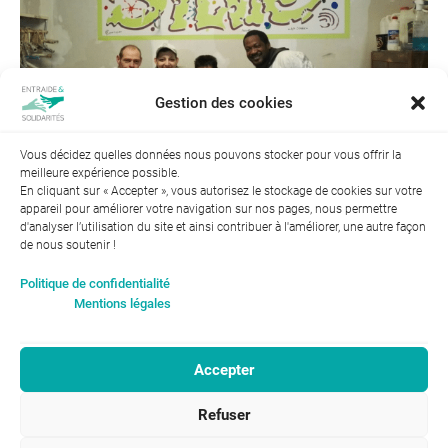
Gestion des cookies
Vous décidez quelles données nous pouvons stocker pour vous offrir la
meilleure expérience possible.
En cliquant sur « Accepter », vous autorisez le stockage de cookies sur votre
appareil pour améliorer votre navigation sur nos pages, nous permettre
d'analyser l’utilisation du site et ainsi contribuer à l'améliorer, une autre façon
de nous soutenir !
Index de l’égalité professionnelle entre les hommes et les
Politique de confidentialité
femmes : 94
Mentions légales
Accepter
RGPD-Confidentialité
|
Entraide et Solidarités
Refuser
Mentions légales |
46, avenue Gustave Eiffel
ENTRAIDE ET
37100 Tours