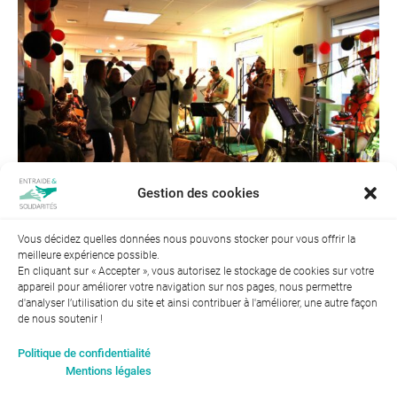
Gestion des cookies
Vous décidez quelles données nous pouvons stocker pour vous offrir la
meilleure expérience possible.
← Précédent
Suivant →
En cliquant sur « Accepter », vous autorisez le stockage de cookies sur votre
appareil pour améliorer votre navigation sur nos pages, nous permettre
d'analyser l’utilisation du site et ainsi contribuer à l'améliorer, une autre façon
de nous soutenir !
Index de l’égalité professionnelle entre les hommes et les
Politique de confidentialité
femmes : 94
Mentions légales