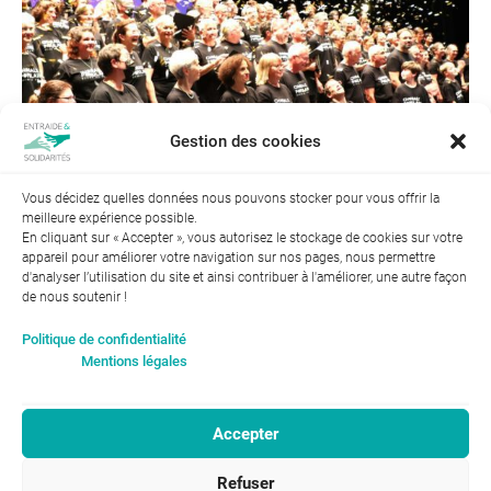
Gestion des cookies
Vous décidez quelles données nous pouvons stocker pour vous offrir la
meilleure expérience possible.
En cliquant sur « Accepter », vous autorisez le stockage de cookies sur votre
appareil pour améliorer votre navigation sur nos pages, nous permettre
d'analyser l’utilisation du site et ainsi contribuer à l'améliorer, une autre façon
de nous soutenir !
Index de l’égalité professionnelle entre les hommes et les
Politique de confidentialité
femmes : 94
Mentions légales
Accepter
RGPD-Confidentialité
|
Entraide et Solidarités
Refuser
Mentions légales |
46, avenue Gustave Eiffel