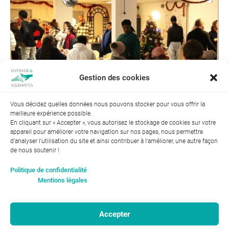
Gestion des cookies
Vous décidez quelles données nous pouvons stocker pour vous offrir la
meilleure expérience possible.
Suivant →
En cliquant sur « Accepter », vous autorisez le stockage de cookies sur votre
appareil pour améliorer votre navigation sur nos pages, nous permettre
d'analyser l’utilisation du site et ainsi contribuer à l'améliorer, une autre façon
de nous soutenir !
Index de l’égalité professionnelle entre les hommes et les
Politique de confidentialité
femmes : 94
Mentions légales
Accepter
RGPD-Confidentialité
|
Entraide et Solidarités