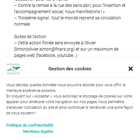
– Contre la remise à la rue des sans abri, pour l’insertion et
l’accompagnement social, nous manifestons ! »
– Troisième signal : tout le monde reprend sa circulation
normale
Suites de l’action
– Cette action filmée sera envoyée à Olivier
Simon(olivier.simon@fnars.org) et sur un maximum de
pages web (facebook, youtube…)
– Point presse
– Distribution du communiqué aux passants
Gestion des cookies
Vous décidez quelles données nous pouvons stocker pour vous offrir la
meilleure expérience possible.
En cliquant sur « Accepter », vous autorisez le stockage de cookies sur votre
appareil pour améliorer votre navigation sur nos pages, nous permettre
d'analyser l’utilisation du site et ainsi contribuer à l'améliorer, une autre façon
de nous soutenir !
Index de l’égalité professionnelle entre les hommes et les
Politique de confidentialité
femmes : 94
Mentions légales