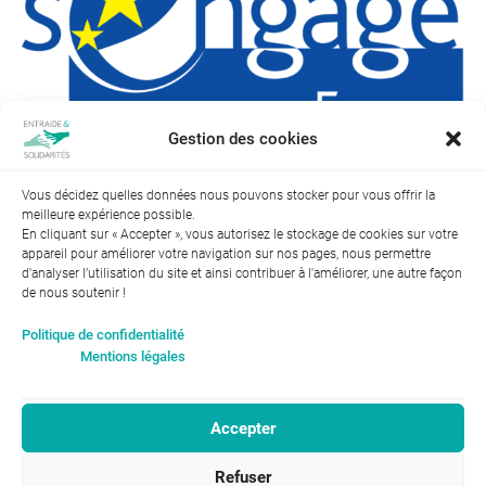
Gestion des cookies
Vous décidez quelles données nous pouvons stocker pour vous offrir la
meilleure expérience possible.
← Précédent
Suivant →
En cliquant sur « Accepter », vous autorisez le stockage de cookies sur votre
appareil pour améliorer votre navigation sur nos pages, nous permettre
d'analyser l’utilisation du site et ainsi contribuer à l'améliorer, une autre façon
de nous soutenir !
Index de l’égalité professionnelle entre les hommes et les
Politique de confidentialité
femmes : 94
Mentions légales
Accepter
RGPD-Confidentialité
|
Entraide et Solidarités
Refuser
Mentions légales |
46, avenue Gustave Eiffel